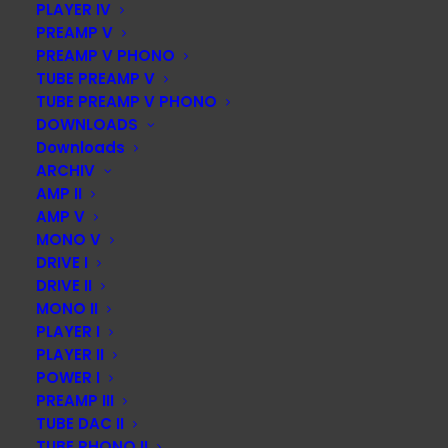
PLAYER IV
PREAMP V
PREAMP V PHONO
TUBE PREAMP V
TUBE PREAMP V PHONO
DOWNLOADS
DIESE SEITE TEILEN:
Downloads
ARCHIV
AMP II
AMP V
MONO V
DRIVE I
ACCUSTIC ARTS Audio GmbH
DRIVE II
Home of ACCUSTIC ARTS®
MONO II
Hoher Steg 7
PLAYER I
PLAYER II
74348 Lauffen
POWER I
Telefon +49 7133 97477-0
PREAMP III
Telefax +49 7133 97477-40
TUBE DAC II
Mobil: +49 176 97908171
TUBE PHONO II