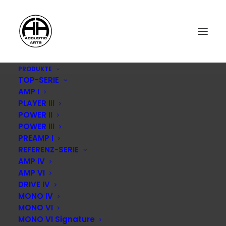
PRODUKTE
TOP-SERIE
STEREO_9-19_AccusticArts CD-Amp-de-1
AMP I
Home
Unkategorisiert
Stereo Magazin 2019/09
PLAYER III
STEREO_9-19_AccusticArts CD-Amp-de-1
POWER II
POWER III
PREAMP I
REFERENZ-SERIE
AMP IV
AMP VI
DRIVE IV
MONO IV
MONO VI
MONO VI Signature