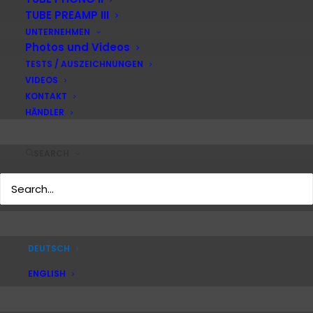
E-Mail:
info@accusticarts.de
TUBE PREAMP III
UNTERNEHMEN
Photos und Videos
Aktuelles
TESTS / AUSZEICHNUNGEN
Kontakt
VIDEOS
Blog
KONTAKT
HÄNDLER
Impressum
Rechtliches
SEARCH
Datenschutzerklärung
AGB
Warranty Terms
Produktbilder
DEUTSCH
ENGLISH