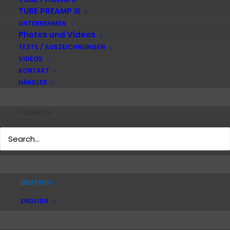
Blog
TUBE PREAMP III
UNTERNEHMEN
Photos und Videos
Impressum
TESTS / AUSZEICHNUNGEN
Rechtliches
VIDEOS
Datenschutzerklärung
KONTAKT
AGB
HÄNDLER
Warranty Terms
SEARCH
Produktbilder
DEUTSCH
© 2026 ACCUSTIC ARTS Audio GmbH – Home of ACCUSTIC ARTS®
ENGLISH