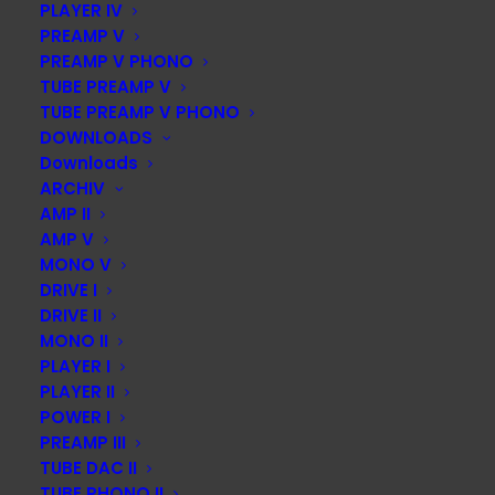
DIESE SEITE TEILEN:
PLAYER IV
PREAMP V
PREAMP V PHONO
TUBE PREAMP V
TUBE PREAMP V PHONO
DOWNLOADS
Downloads
ACCUSTIC ARTS Audio GmbH
ARCHIV
Home of ACCUSTIC ARTS®
AMP II
Hoher Steg 7
AMP V
74348 Lauffen
MONO V
Telefon +49 7133 97477-0
DRIVE I
DRIVE II
Telefax +49 7133 97477-40
MONO II
Mobil: +49 176 97908171
PLAYER I
E-Mail:
info@accusticarts.de
PLAYER II
POWER I
PREAMP III
Aktuelles
TUBE DAC II
Kontakt
TUBE PHONO II