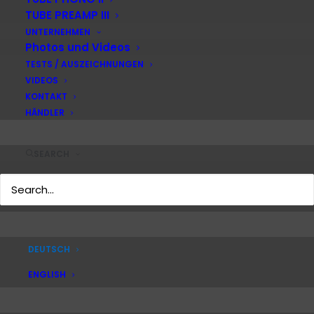
Aktuelles
TUBE PREAMP III
Kontakt
UNTERNEHMEN
Blog
Photos und Videos
TESTS / AUSZEICHNUNGEN
VIDEOS
Impressum
KONTAKT
Rechtliches
HÄNDLER
Datenschutzerklärung
AGB
Warranty Terms
SEARCH
Produktbilder
DEUTSCH
ENGLISH
© 2026 ACCUSTIC ARTS Audio GmbH – Home of ACCUSTIC ARTS®