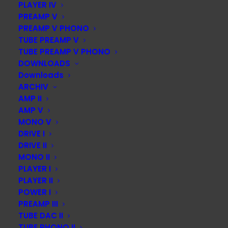
PLAYER IV
PREAMP V
PREAMP V PHONO
DIESE SEITE TEILEN:
TUBE PREAMP V
TUBE PREAMP V PHONO
DOWNLOADS
Downloads
ARCHIV
AMP II
ACCUSTIC ARTS Audio GmbH
AMP V
Home of ACCUSTIC ARTS®
MONO V
Hoher Steg 7
DRIVE I
DRIVE II
74348 Lauffen
MONO II
Telefon +49 7133 97477-0
PLAYER I
Telefax +49 7133 97477-40
PLAYER II
Mobil: +49 176 97908171
POWER I
E-Mail:
info@accusticarts.de
PREAMP III
TUBE DAC II
TUBE PHONO II