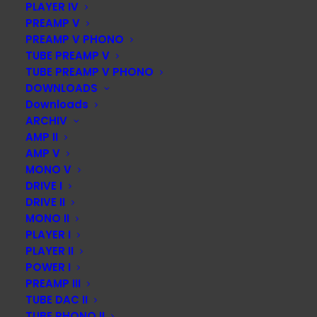
PLAYER IV
insbesondere in Bezug auf die Basswiedergabe und die
PREAMP V
außergewöhnliche Qualität des Kopfhörerausgangs. Beide
PREAMP V PHONO
Geräte wurden mit renommierten Auszeichnungen
TUBE PREAMP V
geehrt und als perfekte Ergänzung füreinander
TUBE PREAMP V PHONO
DOWNLOADS
hervorgehoben, die musikalische Kontrolle und Tiefe auf
Downloads
höchstem Niveau bieten.
ARCHIV
AMP II
AMP V
MONO V
DRIVE I
DRIVE II
ZUM TESTBERICHT
MONO II
PLAYER I
PLAYER II
POWER I
DIESE SEITE TEILEN:
PREAMP III
TUBE DAC II
TUBE PHONO II