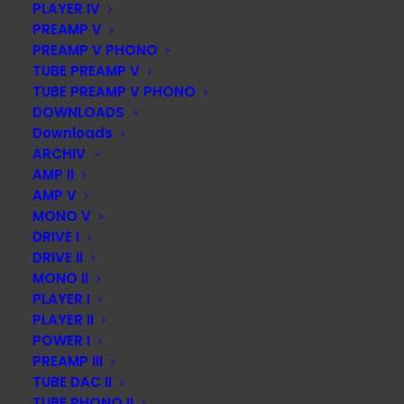
PLAYER IV
PREAMP V
Audiotechnique 478
PREAMP V PHONO
TUBE PREAMP V
Testbericht in Audiotechnique 478
TUBE PREAMP V PHONO
DOWNLOADS
Downloads
by webmaster
ARCHIV
AMP II
AMP V
MONO V
DRIVE I
DRIVE II
MONO II
DIESE SEITE TEILEN:
PLAYER I
PLAYER II
POWER I
PREAMP III
TUBE DAC II
TUBE PHONO II