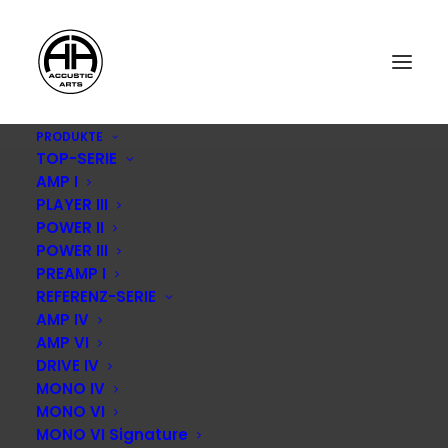
PRODUKTE
TOP-SERIE
AMP I
PLAYER III
POWER II
POWER III
PREAMP I
REFERENZ-SERIE
AMP IV
AMP VI
DRIVE IV
MONO IV
MONO VI
MONO VI Signature